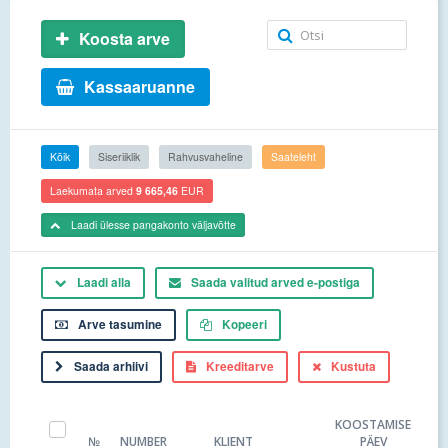
Koosta arve
Kassaaruanne
Kõik
Siseriiklik
Rahvusvaheline
Saateleht
Laekumata arved
9 665,46
EUR
Laadi ülesse pangakonto väljavõtte
Laadi alla
Saada valitud arved e-postiga
Arve tasumine
Kopeeri
Saada arhiivi
Kreeditarve
Kustuta
KOOSTAMISE
№
NUMBER
KLIENT
PÄEV
MA