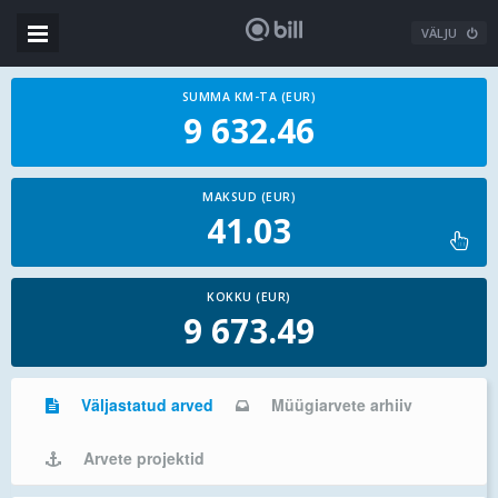
VÄLJU
SUMMA KM-TA (EUR)
9 632.46
MAKSUD (EUR)
41.03
KOKKU (EUR)
9 673.49
Väljastatud arved
Müügiarvete arhiiv
Arvete projektid