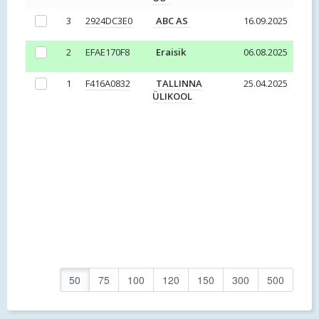
3
2924DC3E0
ABC AS
16.09.2025
2
EFAE170F8
Eraisik
06.08.2025
1
F416A0832
TALLINNA
25.04.2025
ÜLIKOOL
50
75
100
120
150
300
500