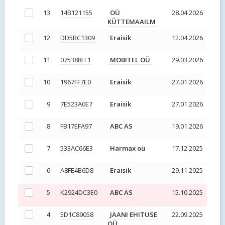
13
14B121155
OÜ
28.04.2026
KÜTTEMAAILM
12
DD5BC1309
Eraisik
12.04.2026
11
075388FF1
MOBITEL OÜ
29.03.2026
10
1967FF7E0
Eraisik
27.01.2026
9
7E523A0E7
Eraisik
27.01.2026
8
FB17EFA97
ABC AS
19.01.2026
7
533AC66E3
Harmax oü
17.12.2025
6
A8FE4B6D8
Eraisik
29.11.2025
5
K2924DC3E0
ABC AS
15.10.2025
4
5D1C89058
JAANI EHITUSE
22.09.2025
OÜ